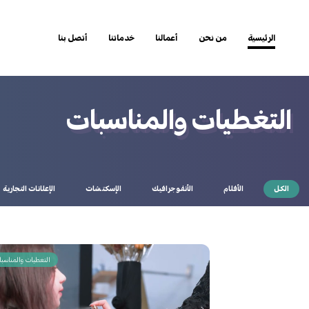
نحن مؤسسة إعلامية تهتم بإنتاج ونشر الإعلام المتميز. وتسعى DIP لتحقيق الريادة والتميز في مجال الإعلام المرئي ويرتكز عملها على الالتزام بالجودة، والعمل وفق معايير وأخلاقيات مهنية احترافية دقيقة ، مما يجعل خياركم في التعامل مع DIP لصناعة أفلامكم خياراً يعكس حرفية في اختيار الأفضل والشراكة في صناعة النجاحات المبهرة بإذن الله.
الرئيسية
من نحن
أعمالنا
خدماتنا
أتصل بنا
التغطيات والمناسبات
الكل
الأفلام
الأنفوجرافيك
الإسكتشات
الإعلانات التجارية
التغطيات والمناسب