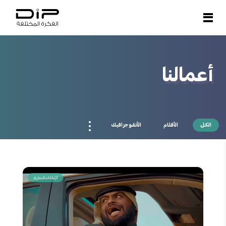
من نحن
نحن مؤسسة إعلامية تهتم بإنتاج ونشر الإعلام المتميز. وتسعى DIP لتحقيق الريادة والتميز في مجال الإعلام المرئي ويرتكز عملها على الالتزام بالجودة،
والعمل وفق معايير وأخلاقيات مهنية احترافية دقيقة ، مما يجعل خياركم في التعامل مع DIP لصناعة أفلامكم خياراً يعكس حرفية في اختيار الأفضل
Open and close menu
والشراكة في صناعة النجاحات المبهرة بإذن الله.
أعمالنا
الكل
الأفلام
الأنفوجرافيك
الإعلانات التجارية