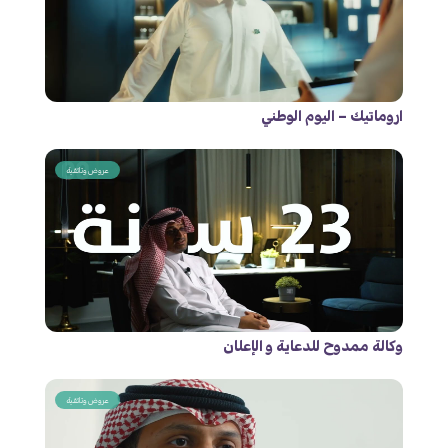
اروماتيك – اليوم الوطني
عروض وثائقية
وكالة ممدوح للدعاية و الإعلان
عروض وثائقية