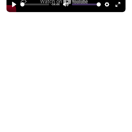
-04:44
Seek
Volume
Play
Mute
Settings
Enter
fullscreen