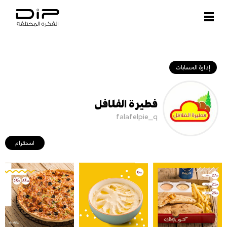
Open and close menu
إدارة الحسابات
فطيرة الفلافل
falafelpie_q
انستقرام