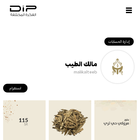
Open and close menu
إدارة الحسابات
مالك الطيب
malikalteeb
انستقرام