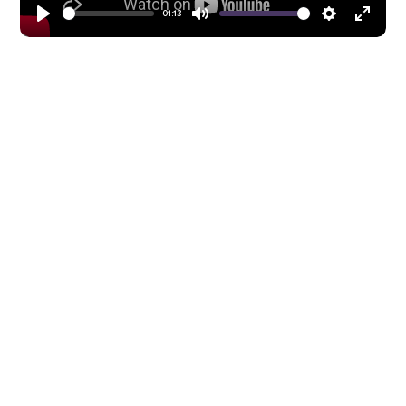
-01:13
Seek
Volume
Play
Mute
Settings
Enter
fullscreen